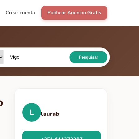
Crear cuenta
Publicar Anuncio Gratis
Pesquisar
o
L
laurab
 / 3