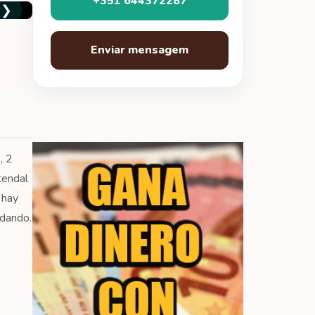
+351 644372287
❯
Enviar mensagem
, 2
tendal
 hay
ndando.