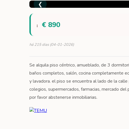
❮
€ 890
:
há 215 dias (04-01-2026)
Se alquila piso céntrico, amueblado, de 3 dormitori
baños completos, salón, cocina completamente equ
y lavadora. el piso se encuentra al lado de la call
colegios, supermercados, farmacias, mercado del p
por favor abstenerse inmobiliarias.