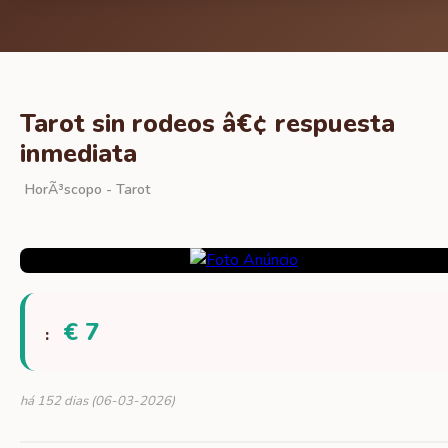
Tarot sin rodeos â€¢ respuesta
inmediata
HorÃ³scopo - Tarot
€ 7
:
há 152 dias (06-03-2026)