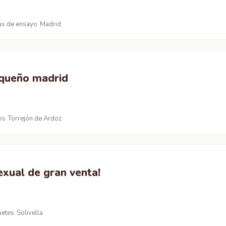
as de ensayo
Madrid
queño madrid
os
Torrejón de Ardoz
xual de gran venta!
uetes
Solivella