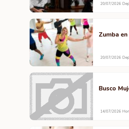
20/07/2026
Dep
Zumba en
20/07/2026
Dep
Busco Muje
14/07/2026
Hom