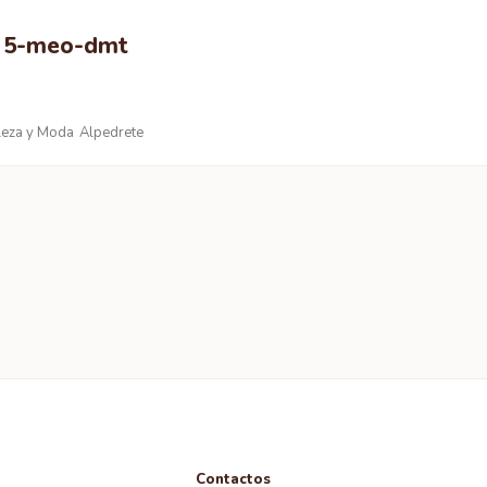
p 5-meo-dmt
leza y Moda
Alpedrete
Contactos