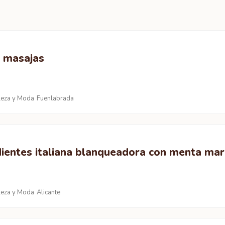
e masajas
leza y Moda
Fuenlabrada
dientes italiana blanqueadora con menta ma
leza y Moda
Alicante